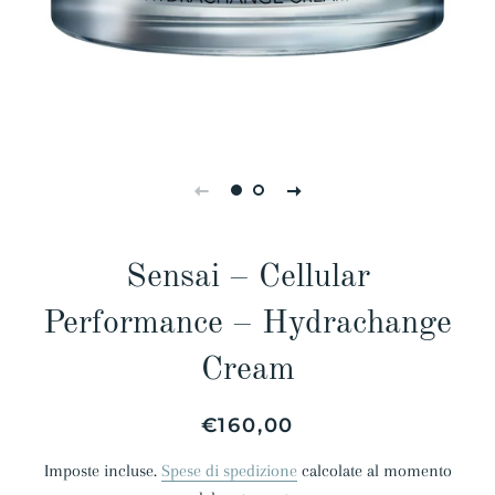
Sensai – Cellular
Performance – Hydrachange
Cream
Prezzo
Prezzo
€160,00
di
scontato
Imposte incluse.
Spese di spedizione
calcolate al momento
listino