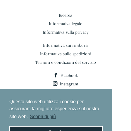
Ricerca
Informativa legale
Informativa sulla privacy
Informativa sui rimborsi
Informativa sulle spedizioni
Termini e condizioni del servizio
Facebook
Instagram
Paese/Regione
Italia (EUR €)
Questo sito web utilizza i cookie per
assicurarti la migliore esperienza sul nostro
© 2026,
Danae Profumeria
sito web.
Scopri di più
Powered by Shopify