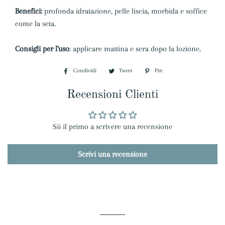
Benefici:
profonda idratazione, pelle liscia, morbida e soffice
come la seta.
Consigli per l'uso
: applicare mattina e sera dopo la lozione.
Condividi
Condividi
Tweet
Twitta
Pin
Pinna
su
su
su
Recensioni Clienti
Facebook
Twitter
Pinterest
Sii il primo a scrivere una recensione
Scrivi una recensione