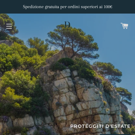
Spedizione gratuita per ordini superiori ai 100€
C
NAVIGAZIONE DEL SITO
BENVENUTI IN
CURA LA TUA PELLE
VANILLA HAZE BY FUGAZZI
PROTEGGITI D'ESTATE