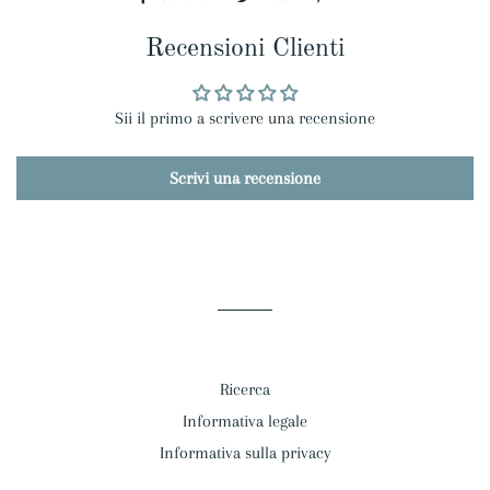
su
su
su
Recensioni Clienti
Facebook
Twitter
Pinterest
Sii il primo a scrivere una recensione
Scrivi una recensione
Ricerca
Informativa legale
Informativa sulla privacy