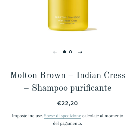
Molton Brown – Indian Cress
– Shampoo purificante
Prezzo
Prezzo
€22,20
di
scontato
Imposte incluse.
Spese di spedizione
calcolate al momento
listino
del pagamento.