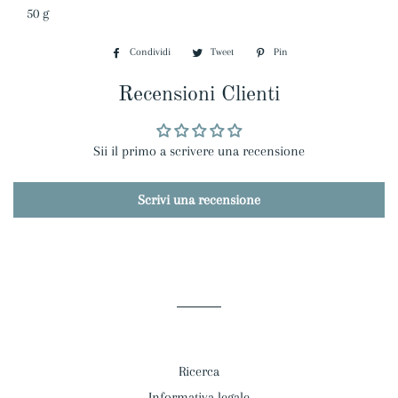
50 g
Condividi
Condividi
Tweet
Twitta
Pin
Pinna
su
su
su
Recensioni Clienti
Facebook
Twitter
Pinterest
Sii il primo a scrivere una recensione
Scrivi una recensione
Ricerca
Informativa legale