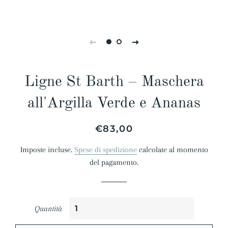
Ligne St Barth – Maschera
all'Argilla Verde e Ananas
Prezzo
Prezzo
€83,00
di
scontato
Imposte incluse.
Spese di spedizione
calcolate al momento
listino
del pagamento.
Quantità